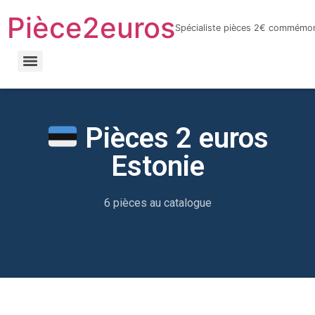
Pièce2euros
Spécialiste pièces 2€ commémor
LnyacO_HdHZmhxKtnaFXQuhcbF-jYnbRWJOFBf_6sYY
Pièces 2 euros
Estonie
6 pièces au catalogue