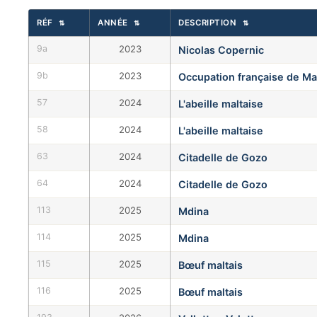
RÉF
ANNÉE
DESCRIPTION
⇅
⇅
⇅
9a
2023
Nicolas Copernic
9b
2023
Occupation française de Ma
57
2024
L'abeille maltaise
58
2024
L'abeille maltaise
63
2024
Citadelle de Gozo
64
2024
Citadelle de Gozo
113
2025
Mdina
114
2025
Mdina
115
2025
Bœuf maltais
116
2025
Bœuf maltais