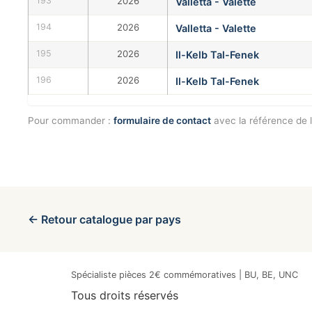
193
2026
Valletta - Valette
194
2026
Valletta - Valette
195
2026
Il-Kelb Tal-Fenek
196
2026
Il-Kelb Tal-Fenek
Pour commander :
formulaire de contact
avec la référence de l
← Retour catalogue par pays
Spécialiste pièces 2€ commémoratives | BU, BE, UNC
Tous droits réservés