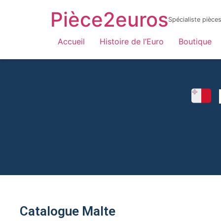
Pièce2euros
Spécialiste pièc
LnyacO_HdHZmhxKtnaFXQuhcbF-jYnbRWJOFBf_6sYY
Accueil
Histoire de l’Euro
Boutique
Catalogue Malte