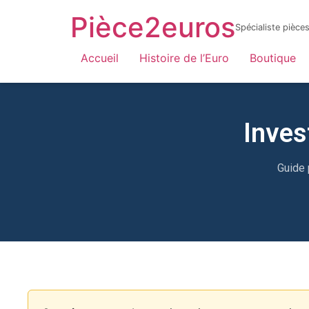
Pièce2euros
Spécialiste pièc
LnyacO_HdHZmhxKtnaFXQuhcbF-jYnbRWJOFBf_6sYY
Accueil
Histoire de l’Euro
Boutique
Inves
Guide 