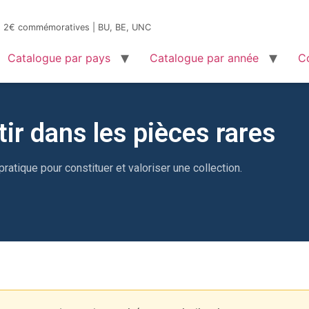
es 2€ commémoratives | BU, BE, UNC
Catalogue par pays
Catalogue par année
C
tir dans les pièces rares
pratique pour constituer et valoriser une collection.