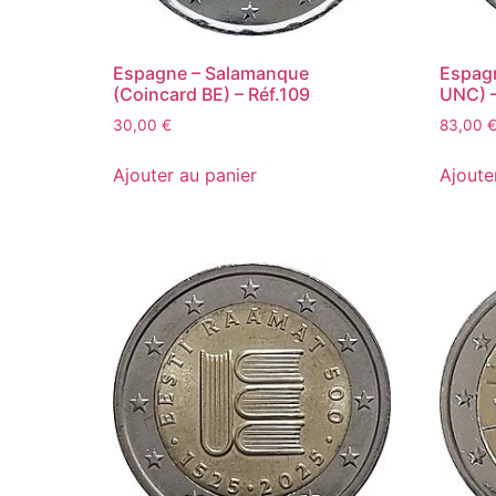
Espagne – Salamanque
Espag
(Coincard BE) – Réf.109
UNC) –
30,00
€
83,00
Ajouter au panier
Ajoute