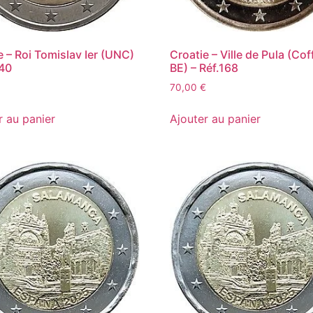
e – Roi Tomislav Ier (UNC)
Croatie – Ville de Pula (Cof
140
BE) – Réf.168
70,00
€
r au panier
Ajouter au panier