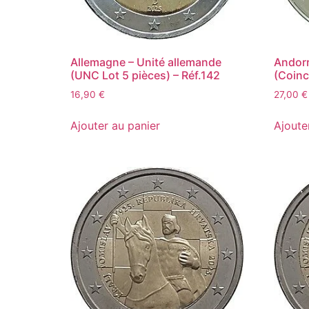
Allemagne – Unité allemande
Andorr
(UNC Lot 5 pièces) – Réf.142
(Coinc
16,90
€
27,00
€
Ajouter au panier
Ajoute