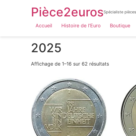
Pièce2euros
Spécialiste pièc
LnyacO_HdHZmhxKtnaFXQuhcbF-jYnbRWJOFBf_6sYY
Accueil
Histoire de l’Euro
Boutique
Accueil
/
Catalogue par année
/ 2025
2025
Affichage de 1–16 sur 62 résultats