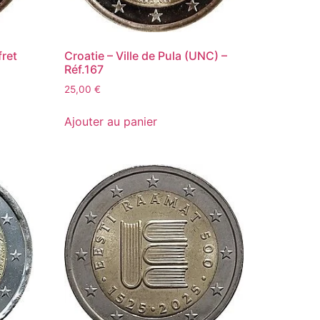
fret
Croatie – Ville de Pula (UNC) –
Réf.167
25,00
€
Ajouter au panier