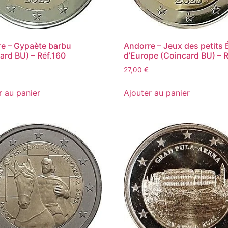
e – Gypaète barbu
Andorre – Jeux des petits 
ard BU) – Réf.160
d’Europe (Coincard BU) – R
27,00
€
r au panier
Ajouter au panier