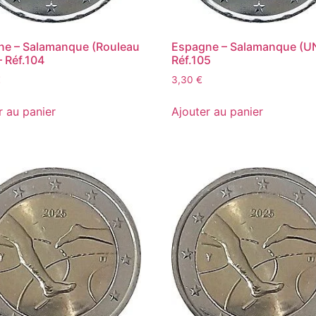
ne – Salamanque (Rouleau
Espagne – Salamanque (U
 Réf.104
Réf.105
€
3,30
€
r au panier
Ajouter au panier