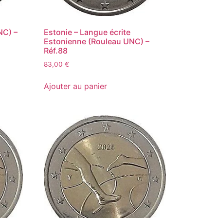
NC) –
Estonie – Langue écrite
Estonienne (Rouleau UNC) –
Réf.88
83,00
€
Ajouter au panier