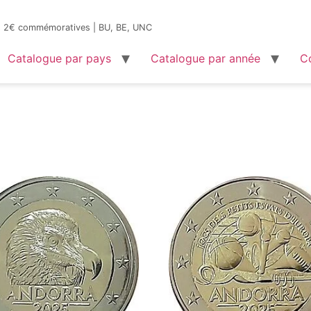
es 2€ commémoratives | BU, BE, UNC
Catalogue par pays
Catalogue par année
C