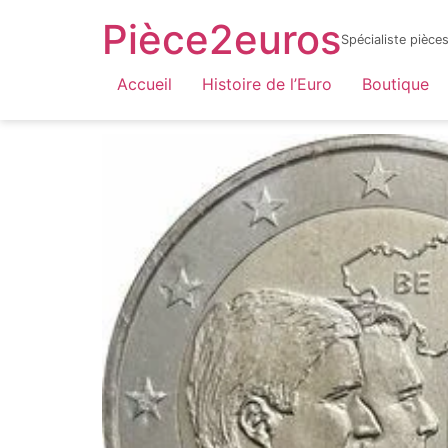
Pièce2euros
Spécialiste pièc
LnyacO_HdHZmhxKtnaFXQuhcbF-jYnbRWJOFBf_6sYY
Accueil
Histoire de l’Euro
Boutique
Accueil
/
Catalogue par année
/
2022
/ Belgi