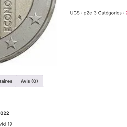
UGS :
p2e-3
Catégories :
taires
Avis (0)
2022
vid 19