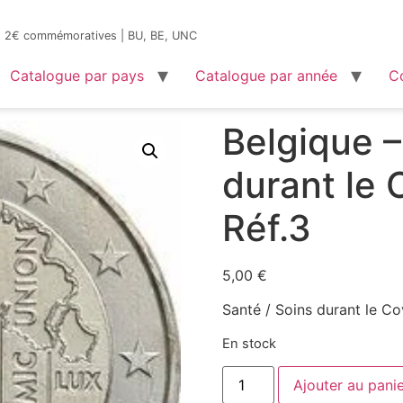
es 2€ commémoratives | BU, BE, UNC
Catalogue par pays
Catalogue par année
C
que – Santé / Soins durant le Covid 19 (UNC) – Réf.3
Belgique –
durant le 
Réf.3
5,00
€
Santé / Soins durant le 
En stock
Ajouter au pani