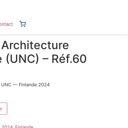
ontact
 Architecture
e (UNC) – Réf.60
 — UNC — Finlande 2024
er
:
2024
,
Finlande