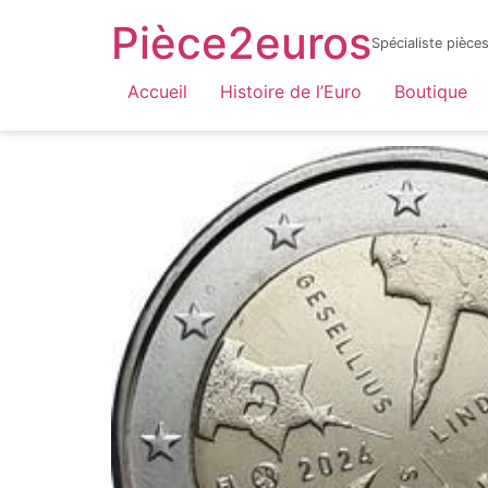
Pièce2euros
Spécialiste pièc
LnyacO_HdHZmhxKtnaFXQuhcbF-jYnbRWJOFBf_6sYY
Accueil
Histoire de l’Euro
Boutique
Accueil
/
Catalogue par année
/
2024
/ Finlan