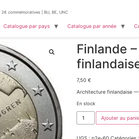
es 2€ commémoratives | BU, BE, UNC
Catalogue par pays
Catalogue par année
C
de – Architecture finlandaise (UNC) – Réf.60
Finlande –
finlandais
7,50
€
Architecture finlandaise
En stock
Ajouter au pani
UGS :
p2e-60
Catégories 