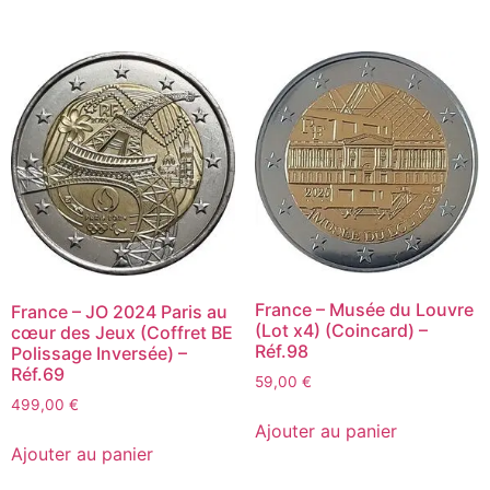
France – Musée du Louvre
France – JO 2024 Paris au
(Lot x4) (Coincard) –
cœur des Jeux (Coffret BE
Réf.98
Polissage Inversée) –
Réf.69
59,00
€
499,00
€
Ajouter au panier
Ajouter au panier