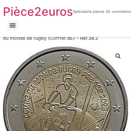
Pièce2euros
Spécialiste pièces 2€ commémor
LnyacO_HdHZmhxKtnaFXQuhcbF-jYnbRWJOFBf_6sYY
Accueil
/
Catalogue par année
/
2023
/ France – Coupe
du monde de rugby (Coffret BE) – Réf.38.2