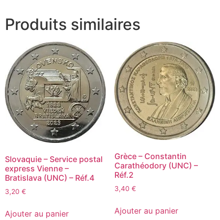
Produits similaires
Grèce – Constantin
Slovaquie – Service postal
Carathéodory (UNC) –
express Vienne –
Réf.2
Bratislava (UNC) – Réf.4
3,40
€
3,20
€
Ajouter au panier
Ajouter au panier