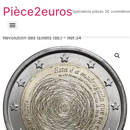
Pièce2euros
Spécialiste pièces 2€ commémor
LnyacO_HdHZmhxKtnaFXQuhcbF-jYnbRWJOFBf_6sYY
Accueil
/
Catalogue par année
/
2024
/ Portugal –
Révolution des Œillets (BE) – Réf.34