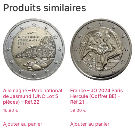
Produits similaires
Allemagne – Parc national
France – JO 2024 Paris
de Jasmund (UNC Lot 5
Hercule (Coffret BE) –
pièces) – Réf.22
Réf.21
16,90
€
59,00
€
Ajouter au panier
Ajouter au panier