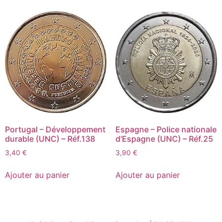
Portugal – Développement
Espagne – Police nationale
durable (UNC) – Réf.138
d’Espagne (UNC) – Réf.25
3,40
€
3,90
€
Ajouter au panier
Ajouter au panier