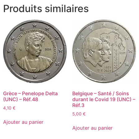
Produits similaires
Grèce – Penelope Delta
Belgique – Santé / Soins
(UNC) – Réf.48
durant le Covid 19 (UNC) –
Réf.3
4,10
€
5,00
€
Ajouter au panier
Ajouter au panier