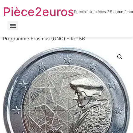
Pièce2euros
Spécialiste pièces 2€ commémor
LnyacO_HdHZmhxKtnaFXQuhcbF-jYnbRWJOFBf_6sYY
Accueil
/
Catalogue par année
/
2022
/ Grèce –
Programme Erasmus (UNC) – Réf.56