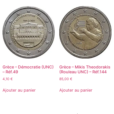
Grèce – Démocratie (UNC)
Grèce – Mikis Theodorakis
– Réf.49
(Rouleau UNC) – Réf.144
4,10
€
85,00
€
Ajouter au panier
Ajouter au panier