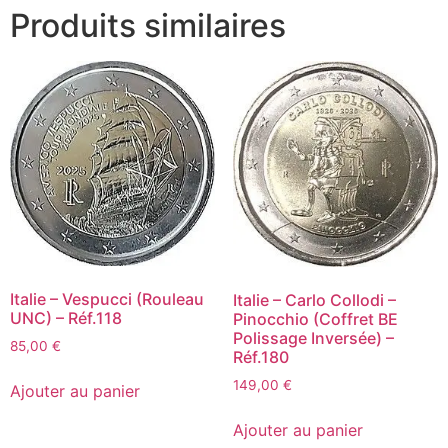
Produits similaires
Italie – Vespucci (Rouleau
Italie – Carlo Collodi –
UNC) – Réf.118
Pinocchio (Coffret BE
Polissage Inversée) –
85,00
€
Réf.180
149,00
€
Ajouter au panier
Ajouter au panier