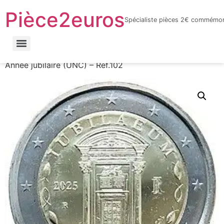
Pièce2euros
Spécialiste pièces 2€ commémor
LnyacO_HdHZmhxKtnaFXQuhcbF-jYnbRWJOFBf_6sYY
Accueil
/
Catalogue par année
/
2025
/ Italie – Jubilé /
Année jubilaire (UNC) – Réf.102