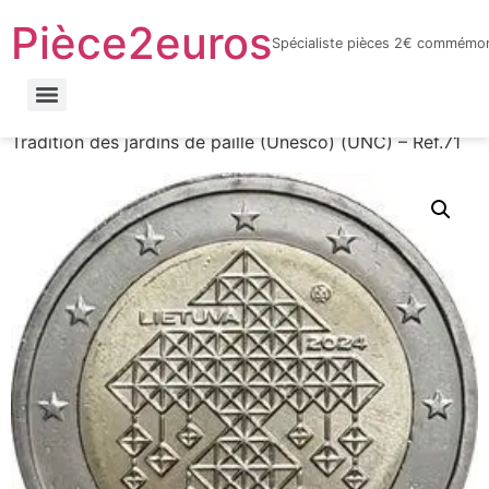
Pièce2euros
Spécialiste pièces 2€ commémor
LnyacO_HdHZmhxKtnaFXQuhcbF-jYnbRWJOFBf_6sYY
Accueil
/
Catalogue par année
/
2024
/ Lituanie –
Tradition des jardins de paille (Unesco) (UNC) – Réf.71