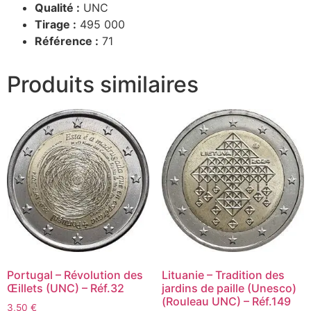
Qualité :
UNC
Tirage :
495 000
Référence :
71
Produits similaires
Portugal – Révolution des
Lituanie – Tradition des
Œillets (UNC) – Réf.32
jardins de paille (Unesco)
(Rouleau UNC) – Réf.149
3,50
€