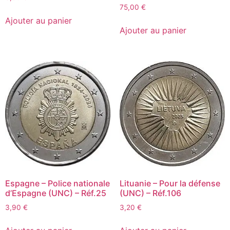
75,00
€
Ajouter au panier
Ajouter au panier
Espagne – Police nationale
Lituanie – Pour la défense
d’Espagne (UNC) – Réf.25
(UNC) – Réf.106
3,90
€
3,20
€