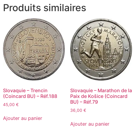
Produits similaires
Slovaquie – Trencin
Slovaquie – Marathon de la
(Coincard BU) – Réf.188
Paix de Košice (Coincard
BU) – Réf.79
45,00
€
36,00
€
Ajouter au panier
Ajouter au panier