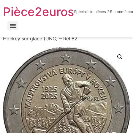
Pièce2euros
Spécialiste pièces 2€ commémor
LnyacO_HdHZmhxKtnaFXQuhcbF-jYnbRWJOFBf_6sYY
Accueil
/
Catalogue par année
/
2025
/ Slovaquie –
Hockey sur glace (UNC) – Réf.82