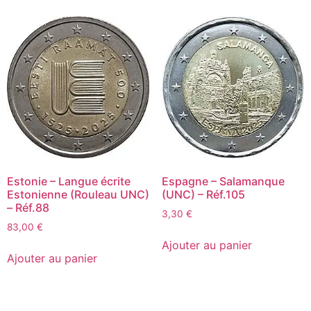
Estonie – Langue écrite
Espagne – Salamanque
Estonienne (Rouleau UNC)
(UNC) – Réf.105
– Réf.88
3,30
€
83,00
€
Ajouter au panier
Ajouter au panier