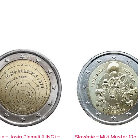
ie – Josip Plemelj (UNC) –
Slovénie – Miki Muster (Ro