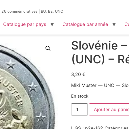
es 2€ commémoratives | BU, BE, UNC
Catalogue par pays
Catalogue par année
C
nie – Miki Muster (UNC) – Réf.162
Slovénie –
(UNC) – Ré
3,20
€
Miki Muster — UNC — Slo
En stock
Ajouter au pani
UGS :
p2e-162
Catégories