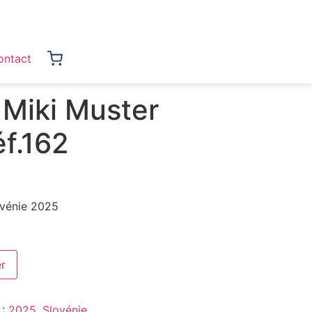
ontact
 Miki Muster
f.162
vénie 2025
er
 :
2025
,
Slovénie