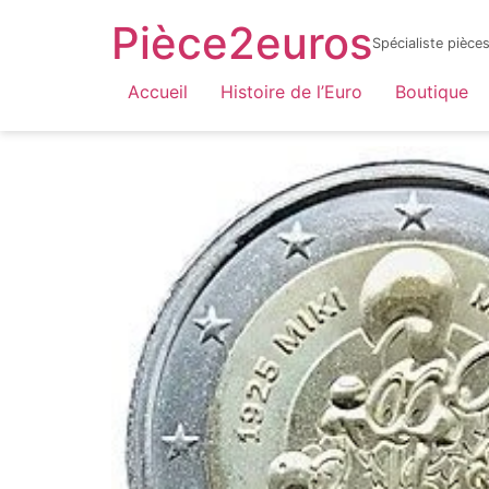
Pièce2euros
Spécialiste pièc
LnyacO_HdHZmhxKtnaFXQuhcbF-jYnbRWJOFBf_6sYY
Accueil
Histoire de l’Euro
Boutique
Accueil
/
Catalogue par année
/
2025
/ Slové