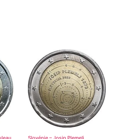
uleau
Slovénie – Josip Plemelj